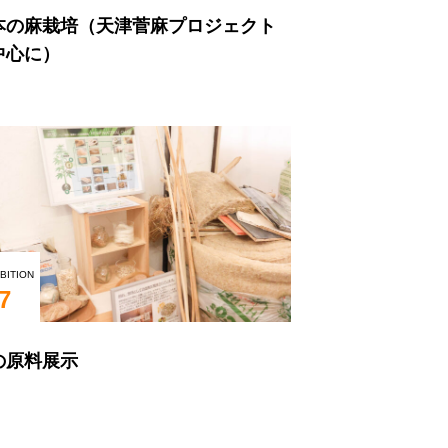
本の麻栽培（天津菅麻プロジェクト
中心に）
BITION
7
の原料展示