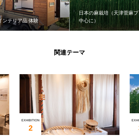
日本の麻栽培（天津菅麻プ
インテリア品 体験
中心に）
関連テーマ
EXHIBITION
EXHI
2