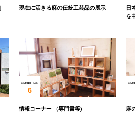
］
現在に活きる麻の伝統工芸品の展示
日
を
EXHIBITION
EXHI
6
情報コーナー （専門書等)
麻